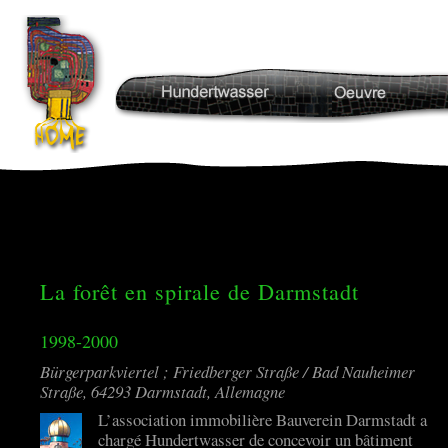
La forêt en spirale de Darmstadt
1998-2000
Bürgerparkviertel ; Friedberger Straße / Bad Nauheimer
Straße, 64293 Darmstadt, Allemagne
L’association immobilière Bauverein Darmstadt a
chargé Hundertwasser de concevoir un bâtiment