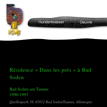
Résidence « Dans les prés » à Bad
Soden
Bad Soden am Taunus
1990-1993
Quellenpark 38, 65812 Bad Soden/Taunus, Allemagne