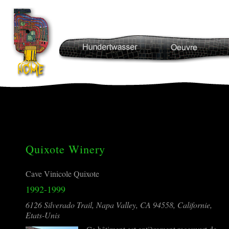
Quixote Winery
Cave Vinicole Quixote
1992-1999
6126 Silverado Trail, Napa Valley, CA 94558, Californie,
Etats-Unis