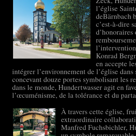
Zeck, Hunder
l’église Sain
deBärnbach 
c’est-à-dire 
d’honoraires 
remboursemen
l’interventio
Konrad Berg
en accepte le
intégrer l’environnement de l’église dans 
concevant douze portes symbolisant les re
dans le monde, Hundertwasser agit en fav
l’œcuménisme, de la tolérance et du parta
À travers cette église, fru
extraordinaire collaborat
Manfred Fuchsbichler, Hu
un symbole remarquable à